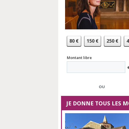
80
€
150
€
250
€
4
Montant libre
OU
JE DONNE TOUS LES M